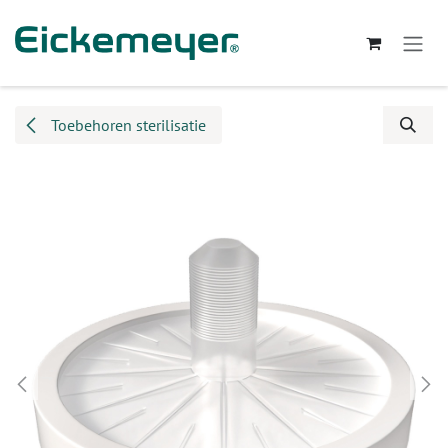
Overslaan naar inhoud
Toebehoren sterilisatie