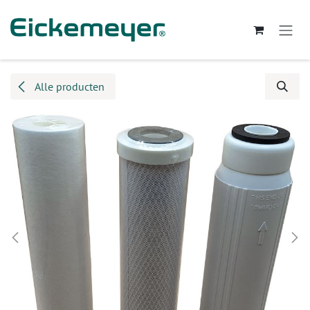
Overslaan naar inhoud
Alle producten