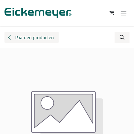
Overslaan naar inhoud
Paarden producten