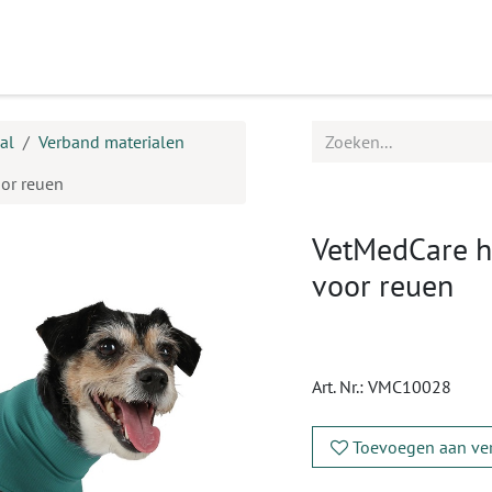
ucten
Agenda
Service
al
Verband materialen
or reuen
VetMedCare h
voor reuen
Art. Nr.:
VMC10028
Toevoegen aan ver