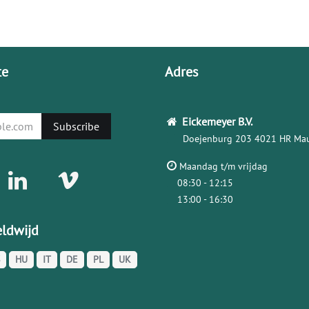
te
Adres
Eickemeyer
B.V.
Subscribe
Doejenburg 203
4021 HR Mau
Maandag t/m vrijdag
08:30 - 12:15
13:00 - 16:30
ldwijd
HU
IT
DE
PL
UK