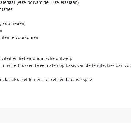
materiaal (90% polyamide, 10% elastaan)
itaties
g voor reuen)
en
punten te voorkomen
iciteit en het ergonomische ontwerp
ls u twijfelt tussen twee maten op basis van de lengte, kies dan v
Jack Russel terriërs, teckels en Japanse spitz