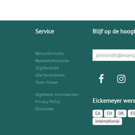
Service
Blijf op de hoog
Retourformulier
Reparatieformulier
Slijpformulie
Alle formulieren
Team Viewer
Algemene voorwaarden
Eickemeyer were
Privacy Policy
Disclaimer
CA
CH
DK
ES
International