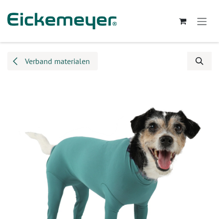
Overslaan naar inhoud
Verband materialen