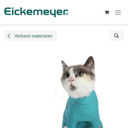
Overslaan naar inhoud
Verband materialen