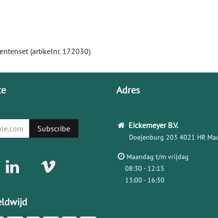
ntenset (artikelnr. 172030)
te
Adres
Eickemeyer
B.V.
Subscribe
Doejenburg 203
4021 HR Mau
Maandag t/m vrijdag
08:30 - 12:15
13:00 - 16:30
ldwijd