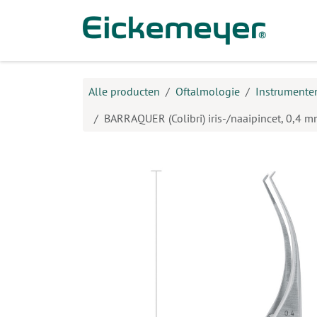
Overslaan naar inhoud
Prod
Alle producten
Oftalmologie
Instrumente
BARRAQUER (Colibri) iris-/naaipincet, 0,4 m