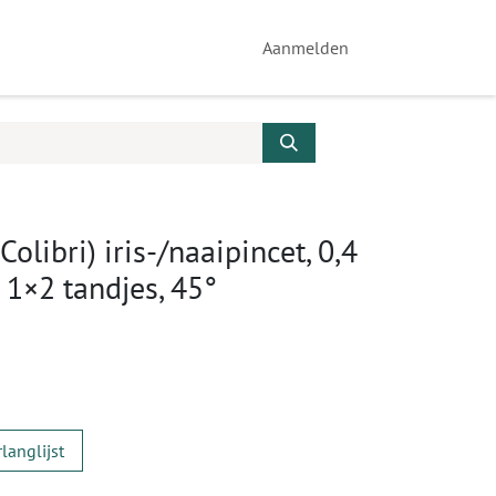
Aanmelden
libri) iris-/naaipincet, 0,4
 1×2 tandjes, 45°
langlijst