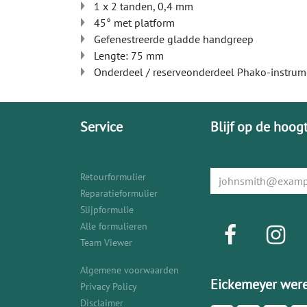
1 x 2 tanden, 0,4 mm
45° met platform
Gefenestreerde gladde handgreep
Lengte: 75 mm
Onderdeel / reserveonderdeel Phako-instrume
Service
Blijf op de hoog
Retourformulier
Reparatieformulier
Slijpformulie
Alle formulieren
Team Viewer
Algemene voorwaarden
Eickemeyer were
Privacy Policy
Disclaimer