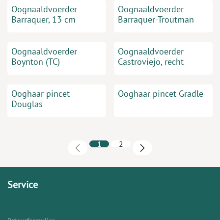
Oognaaldvoerder
Oognaaldvoerder
Barraquer, 13 cm
Barraquer-Troutman
Oognaaldvoerder
Oognaaldvoerder
Boynton (TC)
Castroviejo, recht
Ooghaar pincet
Ooghaar pincet Gradle
Douglas
1
2
Service