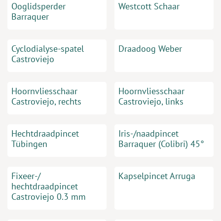
Ooglidsperder
Westcott Schaar
Barraquer
Cyclodialyse-spatel
Draadoog Weber
Castroviejo
Hoornvliesschaar
Hoornvliesschaar
Castroviejo, rechts
Castroviejo, links
Hechtdraadpincet
Iris-/naadpincet
Tübingen
Barraquer (Colibri) 45°
Fixeer-/
Kapselpincet Arruga
hechtdraadpincet
Castroviejo 0.3 mm