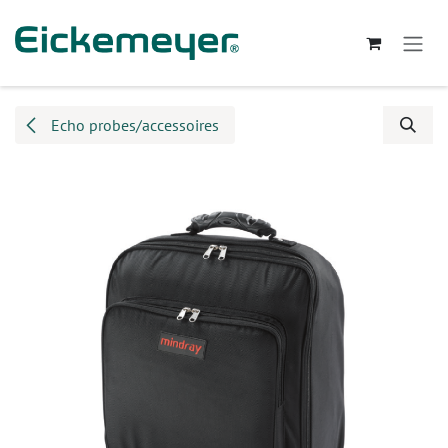
Overslaan naar inhoud
Echo probes/accessoires