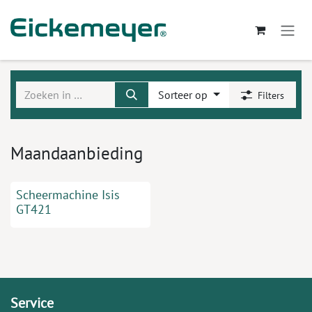
Overslaan naar inhoud
Sorteer op
Filters
Maandaanbieding
Scheermachine Isis
GT421
Service